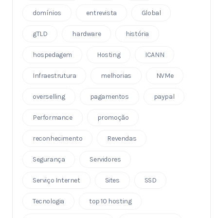
domínios
entrevista
Global
gTLD
hardware
história
hospedagem
Hosting
ICANN
Infraestrutura
melhorias
NVMe
overselling
pagamentos
paypal
Performance
promoção
reconhecimento
Revendas
Segurança
Servidores
Serviço Internet
Sites
SSD
Tecnologia
top 10 hosting